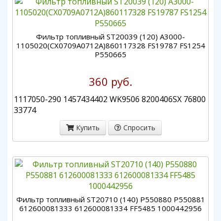
Фильтр топливный ST20039 (120) A3000-
1105020(CX0709A0712A)860117328 FS19787 FS1254
P550665
360 руб.
1117050-290 1457434402 WK9506 8200406SX 76800
33774
Купить
Спросить
Фильтр топливный ST20710 (140) P550880 P550881
612600081333 612600081334 FF5485 1000442956