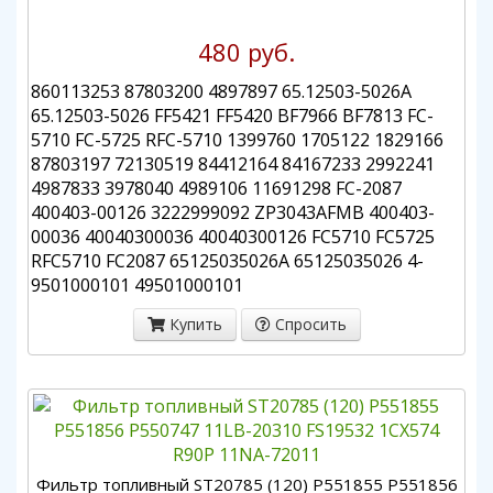
480 руб.
860113253 87803200 4897897 65.12503-5026A
65.12503-5026 FF5421 FF5420 BF7966 BF7813 FC-
5710 FC-5725 RFC-5710 1399760 1705122 1829166
87803197 72130519 84412164 84167233 2992241
4987833 3978040 4989106 11691298 FC-2087
400403-00126 3222999092 ZP3043AFMB 400403-
00036 40040300036 40040300126 FC5710 FC5725
RFC5710 FC2087 65125035026A 65125035026 4-
9501000101 49501000101
Купить
Спросить
Фильтр топливный ST20785 (120) P551855 P551856