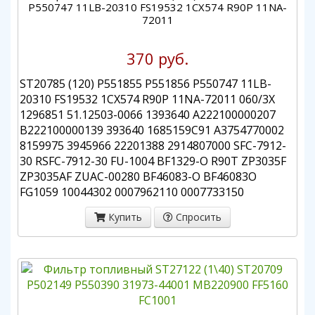
P550747 11LB-20310 FS19532 1CX574 R90P 11NA-
72011
370 руб.
ST20785 (120) P551855 P551856 P550747 11LB-
20310 FS19532 1CX574 R90P 11NA-72011 060/3X
1296851 51.12503-0066 1393640 A222100000207
B222100000139 393640 1685159C91 A3754770002
8159975 3945966 22201388 2914807000 SFC-7912-
30 RSFC-7912-30 FU-1004 BF1329-O R90T ZP3035F
ZP3035AF ZUAC-00280 BF46083-O BF46083O
FG1059 10044302 0007962110 0007733150
Купить
Спросить