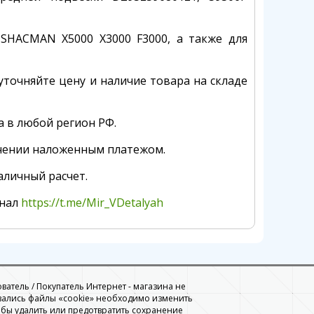
 SHACMAN X5000 X3000 F3000, а также для
уточняйте цену и наличие товара на складе
а в любой регион РФ.
чении наложенным платежом.
аличный расчет.
анал
https://t.me/Mir_VDetalyah
ователь / Покупатель Интернет - магазина не
вались файлы «cookie» необходимо изменить
обы удалить или предотвратить сохранение