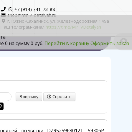
+7 (914) 741-73-88
shop@mir-v-detalyah.ru
г. Южно-Сахалинск, ул. Железнодорожная 149а
Наш телеграм-канал
https://t.me/Mir_VDetalyah
ста
не
0
на сумму
0 руб.
Перейти в корзину
Оформить заказ
а
Спросить
редней подвески DZ95259680121, 59306P