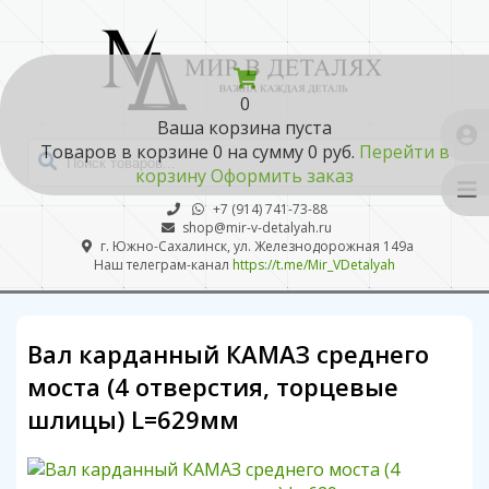
0
Ваша корзина пуста
Товаров в корзине
0
на сумму
0 руб.
Перейти в
корзину
Оформить заказ
+7 (914) 741-73-88
shop@mir-v-detalyah.ru
г. Южно-Сахалинск, ул. Железнодорожная 149а
Наш телеграм-канал
https://t.me/Mir_VDetalyah
Вал карданный КАМАЗ среднего
моста (4 отверстия, торцевые
шлицы) L=629мм