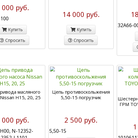
 000 руб.
14 000 руб.
18
0100
32A66-0
Купить
Купить
Спросить
Спросить
ривода масляного
Цепь противоскольжения
Nissan H15, 20, 25
5,50-15 погрузчик
Шестерн
ГРМ TOY
 000 руб.
2 500 руб.
1
H00, N-12352-
5,50-15
12352-L1101
1010611