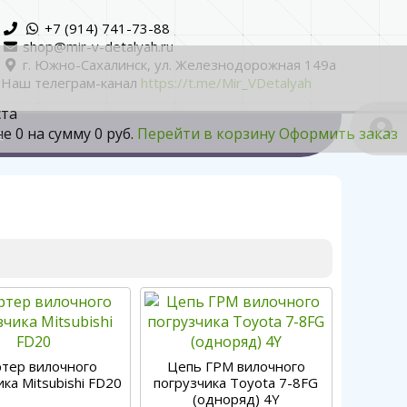
+7 (914) 741-73-88
shop@mir-v-detalyah.ru
г. Южно-Сахалинск, ул. Железнодорожная 149а
Наш телеграм-канал
https://t.me/Mir_VDetalyah
ста
не
0
на сумму
0 руб.
Перейти в корзину
Оформить заказ
а
ртер вилочного
Цепь ГРМ вилочного
ка Mitsubishi FD20
погрузчика Toyota 7-8FG
(одноряд) 4Y