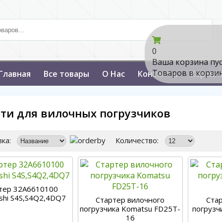
0
Ваша корзина пу
Товаров в корзи
Главная
Все товары
О Нас
Контакты
Корзин
сти для вилочных погрузчиков
ка:
Количество:
тер 32A6610100
ishi S4S,S4Q2,4DQ7
Стартер вилочного
Ста
погрузчика Komatsu FD25T-
погрузчи
16