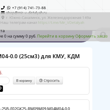
+7 (914) 741-73-88
shop@mir-v-detalyah.ru
г. Южно-Сахалинск, ул. Железнодорожная 149а
Наш телеграм-канал
https://t.me/Mir_VDetalyah
ста
не
0
на сумму
0 руб.
Перейти в корзину
Оформить заказ
а
04-0.0 (25см3) для КМУ, КДМ
б.
Спросить
I-25B-F02GK25-RM09M09.M04M04-0.0