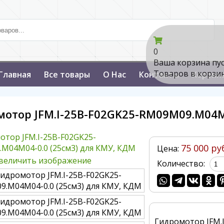
0
Ваша корзина пу
Товаров в корзи
Главная
Все товары
О Нас
Контакты
Корзин
отор JFM.I-25B-F02GK25-RM09M09.M04M
75 000 ру
Цена:
величить изображение
Количество:
Гидромотор JFM.