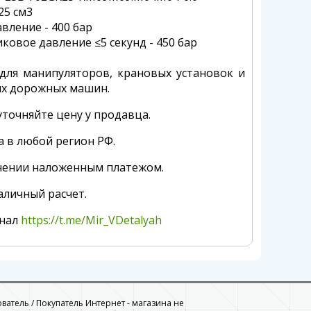
25 см3
вление - 400 бар
овое давление ≤5 секунд - 450 бар
для манипуляторов, крановых установок и
х дорожных машин.
точняйте цену у продавца.
а в любой регион РФ.
чении наложенным платежом.
аличный расчет.
анал
https://t.me/Mir_VDetalyah
ователь / Покупатель Интернет - магазина не