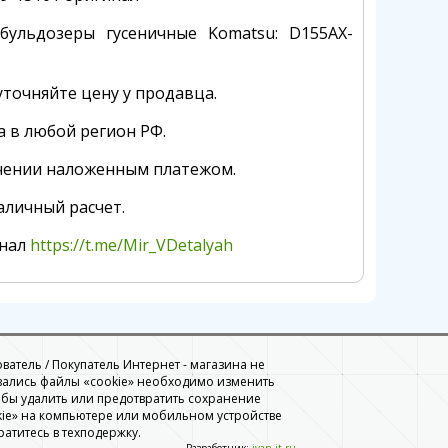
бульдозеры гусеничные Komatsu:
D155AX-
точняйте цену у продавца.
а в любой регион РФ.
чении наложенным платежом.
аличный расчет.
анал
https://t.me/Mir_VDetalyah
ователь / Покупатель Интернет - магазина не
вались файлы «cookie» необходимо изменить
обы удалить или предотвратить сохранение
ie» на компьютере или мобильном устройстве
ратитесь в техподержку.