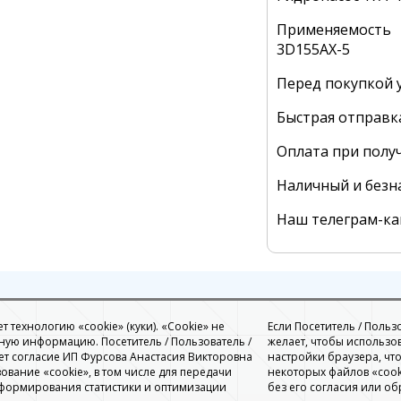
Применяемость 
3
D155AX-5
Перед покупкой у
Быстрая отправк
Оплата при полу
Наличный и безн
Наш телеграм-к
 технологию «cookie» (куки). «Cookie» не
Если Посетитель / Польз
ую информацию. Посетитель / Пользователь /
желает, чтобы использо
ет согласие ИП Фурсова Анастасия Викторовна
настройки браузера, чт
ование «cookie», в том числе для передачи
некоторых файлов «cook
 формирования статистики и оптимизации
без его согласия или об