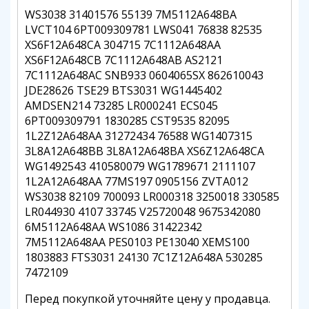
WS3038 31401576 55139 7M5112A648BA
LVCT104 6PT009309781 LWS041 76838 82535
XS6F12A648CA 304715 7C1112A648AA
XS6F12A648CB 7C1112A648AB AS2121
7C1112A648AC SNB933 0604065SX 862610043
JDE28626 TSE29 BTS3031 WG1445402
AMDSEN214 73285 LR000241 ECS045
6PT009309791 1830285 CST9535 82095
1L2Z12A648AA 31272434 76588 WG1407315
3L8A12A648BB 3L8A12A648BA XS6Z12A648CA
WG1492543 410580079 WG1789671 2111107
1L2A12A648AA 77MS197 0905156 ZVTA012
WS3038 82109 700093 LR000318 3250018 330585
LR044930 4107 33745 V25720048 9675342080
6M5112A648AA WS1086 31422342
7M5112A648AA PES0103 PE13040 XEMS100
1803883 FTS3031 24130 7C1Z12A648A 530285
7472109
Перед покупкой уточняйте цену у продавца.