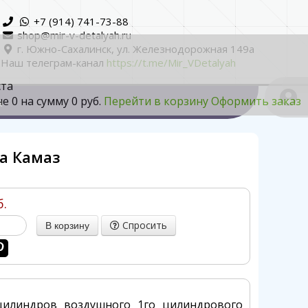
+7 (914) 741-73-88
shop@mir-v-detalyah.ru
г. Южно-Сахалинск, ул. Железнодорожная 149а
Наш телеграм-канал
https://t.me/Mir_VDetalyah
ста
не
0
на сумму
0 руб.
Перейти в корзину
Оформить заказ
а
а Камаз
б.
Спросить
цилиндров воздушного 1го цилиндрового