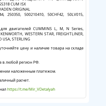
SS318 CUM ISX
VADEN ORIGINAL
44, 250350, 500210410, 50CHF42, 50LV015,
 для двигателей CUMMINS L, M, N Series,
 KENWORTH, WESTERN STAR, FREIGHTLINER,
O USA, STERLING
уточняйте цену и наличие товара на складе
а в любой регион РФ.
чении наложенным платежом.
аличный расчет.
анал
https://t.me/Mir_VDetalyah