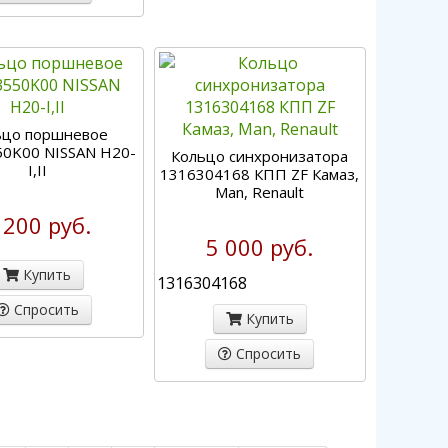
ьцо поршневое
0K00 NISSAN H20-
Кольцо синхронизатора
I,II
1316304168 КПП ZF Камаз,
Man, Renault
 200 руб.
5 000 руб.
Купить
1316304168
Спросить
Купить
Спросить