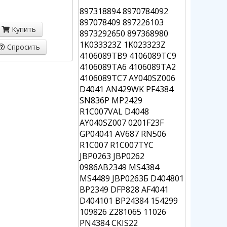
897318894 8970784092
897078409 897226103
Купить
8973292650 897368980
1K033323Z 1K023323Z
Спросить
4106089TB9 4106089TC9
4106089TA6 4106089TA2
4106089TC7 AY040SZ006
D4041 AN429WK PF4384
SN836P MP2429
R1C007VAL D4048
AY040SZ007 0201F23F
GP04041 AV687 RN506
R1C007 R1C007TYC
JBP0263 JBP0262
0986AB2349 MS4384
MS4489 JBP0263Б D404801
BP2349 DFP828 AF4041
D404101 BP24384 154299
109826 Z281065 11026
PN4384 CKIS22