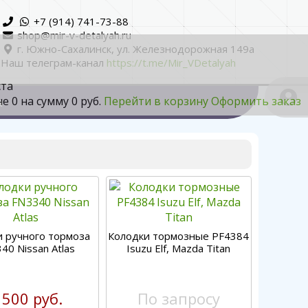
+7 (914) 741-73-88
shop@mir-v-detalyah.ru
г. Южно-Сахалинск, ул. Железнодорожная 149а
Наш телеграм-канал
https://t.me/Mir_VDetalyah
ста
не
0
на сумму
0 руб.
Перейти в корзину
Оформить заказ
а
и ручного тормоза
Колодки тормозные PF4384
40 Nissan Atlas
Isuzu Elf, Mazda Titan
 500 руб.
По запросу