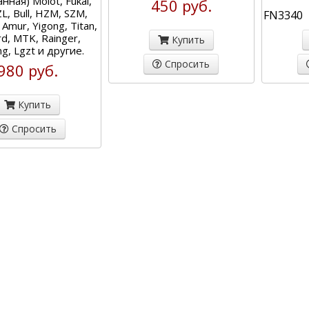
нная) Molot, Fukai,
450 руб.
L, Bull, HZM, SZM,
FN3340
 Amur, Yigong, Titan,
rd, MTK, Rainger,
Купить
ng, Lgzt и другие.
Спросить
980 руб.
Купить
Спросить