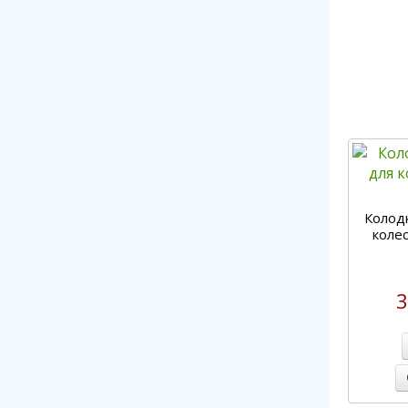
Колод
коле
3