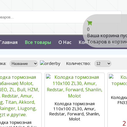
0
Ваша корзина пу
Товаров в корзи
Главная
Все товары
О Нас
Контакты
Корзин
ка:
Количество:
Колодк
FN33
Колодка тормозная
110х100 ZL30, Amur,
Redstar, Forward, Shanlin,
Molot
2
одка тормозная