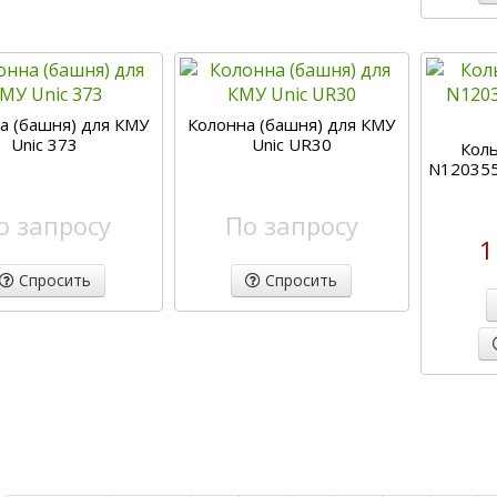
а (башня) для КМУ
Колонна (башня) для КМУ
Unic 373
Unic UR30
Кол
N120355
о запросу
По запросу
1
Спросить
Спросить