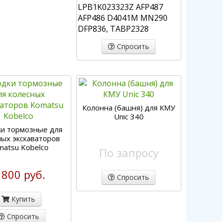
LPB1K023323Z AFP487
AFP486 D4041M MN290
DFP836, TABP2328
Спросить
Колонна (башня) для КМУ
Unic 340
и тормозные для
ных экскаваторов
matsu Kobelco
По запросу
 800 руб.
Спросить
Купить
Спросить