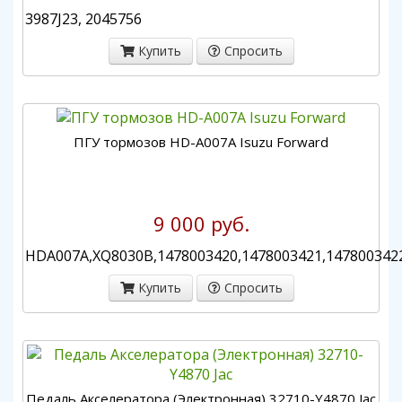
3987J23, 2045756
Купить
Спросить
ПГУ тормозов HD-A007A Isuzu Forward
9 000 руб.
HDA007A,XQ8030B,1478003420,1478003421,1478003422
Купить
Спросить
Педаль Акселератора (Электронная) 32710-Y4870 Jac