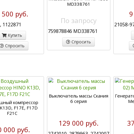
MD338761
 500 руб.
9
По запросу
, 1122871
21058-97
759878846 MD338761
Купить
Спросить
Спросить
Выключатель массы Скания
Генерато
6 серия
Me
шный компрессор
K13D, F17E, F17D
F21C
129 000 руб.
37
0 000 руб.
2742010, 2879963, 2742007