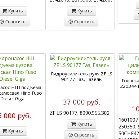
Купить
Купить
Спросить
Спросить
Гидроусилитель руля ZF LS
90177 Газ, Газель
Головк
220344 
насос НШ подъема
самосвал Hino Fuso
Diesel Giga
37 000 руб.
10
ZF LS 90177, 8090.955.302
5 000 руб.
16010077
Купить
250350, 
Купить
50CHF42
Спросить