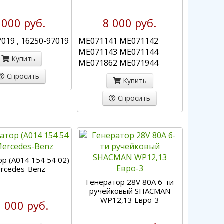
 000 руб.
8 000 руб.
019 , 16250-97019
ME071141 ME071142
ME071143 ME071144
Купить
ME071862 ME071944
Спросить
Купить
Спросить
р (A014 154 54 02)
rcedes-Benz
Генератор 28V 80A 6-ти
ручейковый SHACMAN
WP12,13 Евро-3
 000 руб.