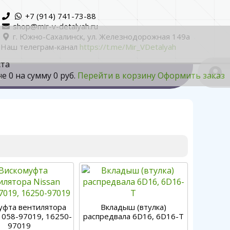
+7 (914) 741-73-88
shop@mir-v-detalyah.ru
г. Южно-Сахалинск, ул. Железнодорожная 149а
Наш телеграм-канал
https://t.me/Mir_VDetalyah
ста
не
0
на сумму
0 руб.
Перейти в корзину
Оформить заказ
а
уфта вентилятора
Вкладыш (втулка)
1058-97019, 16250-
распредвала 6D16, 6D16-T
97019