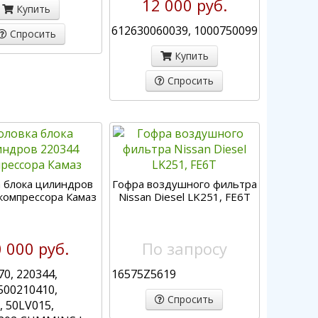
12 000 руб.
Купить
612630060039, 1000750099
Спросить
Купить
Спросить
а блока цилиндров
Гофра воздушного фильтра
компрессора Камаз
Nissan Diesel LK251, FE6T
 000 руб.
По запросу
0, 220344,
16575Z5619
500210410,
Спросить
, 50LV015,