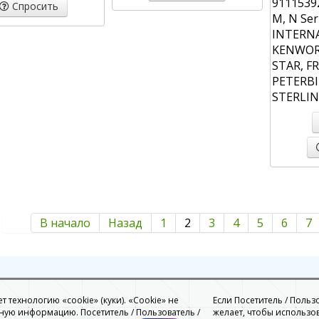
9111539
Спросить
M, N Ser
INTERN
KENWOR
STAR, F
PETERBI
STERLI
В начало
Назад
1
2
3
4
5
6
7
 технологию «cookie» (куки). «Cookie» не
Если Посетитель / Польз
ую информацию. Посетитель / Пользователь /
желает, чтобы использо