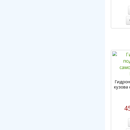
Гидро
кузова 
4