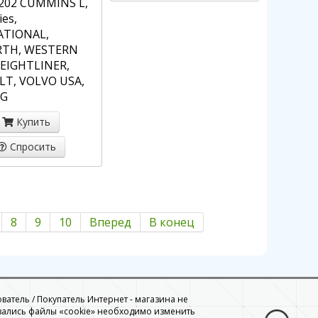
202 CUMMINS L,
ies,
ATIONAL,
TH, WESTERN
REIGHTLINER,
LT, VOLVO USA,
NG
Купить
Спросить
8
9
10
Вперед
В конец
ователь / Покупатель Интернет - магазина не
вались файлы «cookie» необходимо изменить