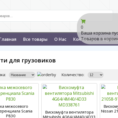
0
Ваша корзина пу
Товаров в корзи
Главная
Все товары
О Нас
Контакты
Корзин
ти для грузовиков
ка:
Количество:
ка межосевого
Виском
ренциала Scania
Nissan 2
Вискомуфта вентилятора
P830
Mitsubishi 4G64/4M40/4D33