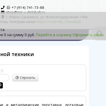
+7 (914) 741-73-88
shop@mir-v-detalyah.ru
г. Южно-Сахалинск, ул. Железнодорожная 149а
Наш телеграм-канал
https://t.me/Mir_VDetalyah
ста
не
0
на сумму
0 руб.
Перейти в корзину
Оформить заказ
а
ной техники
су
Спросить
 и металлические проставки, лотковые