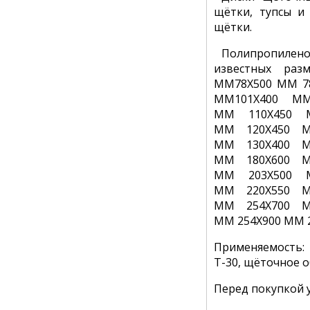
щётки, тупсы и
щётки.
Полипропиленов
известных ра
ММ78Х500 ММ 78
ММ101Х400 М
ММ 110Х450 
ММ 120Х450 М
ММ 130Х400 М
ММ 180Х600 М
ММ 203Х500 
ММ 220Х550 М
ММ 254Х700 М
ММ 254Х900 ММ 
Применяемость: К
Т-30, щёточное 
Перед покупкой у