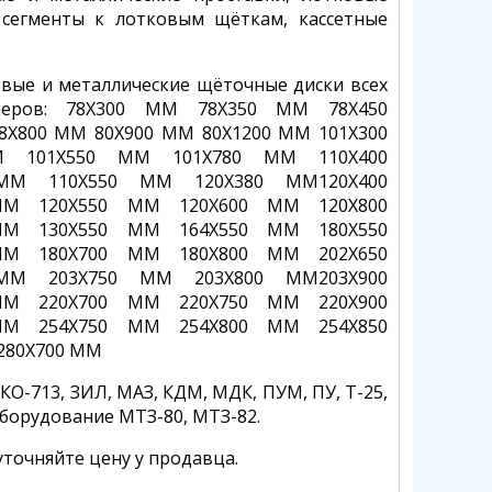
 сегменты к лотковым щёткам, кассетные
ые и металлические щёточные диски всех
змеров: 78Х300 ММ 78Х350 ММ 78Х450
Х800 ММ 80Х900 ММ 80Х1200 ММ 101Х300
М 101Х550 ММ 101Х780 ММ 110Х400
ММ 110Х550 ММ 120Х380 ММ120Х400
М 120Х550 ММ 120Х600 ММ 120Х800
М 130Х550 ММ 164Х550 ММ 180Х550
М 180Х700 ММ 180Х800 ММ 202Х650
ММ 203Х750 ММ 203Х800 ММ203Х900
М 220Х700 ММ 220Х750 ММ 220Х900
М 254Х750 ММ 254Х800 ММ 254Х850
280Х700 ММ
О-713, ЗИЛ, МАЗ, КДМ, МДК, ПУМ, ПУ, Т-25,
оборудование МТЗ-80, МТЗ-82.
точняйте цену у продавца.