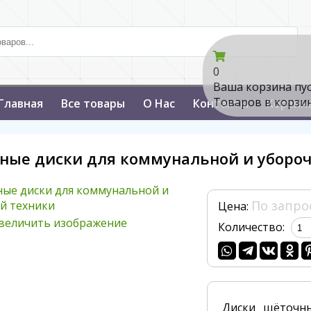
0
Ваша корзина пу
Товаров в корзи
Главная
Все товары
О Нас
Контакты
Корзин
ные диски для коммунальной и убороч
По запро
Цена:
величить изображение
Количество:
Диски щёточные