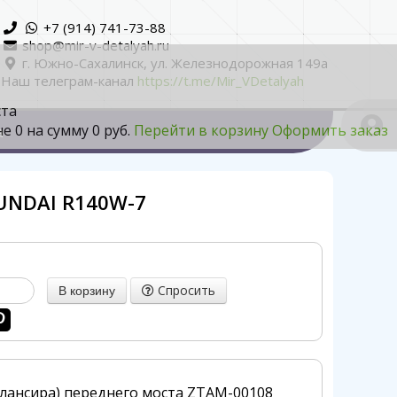
+7 (914) 741-73-88
shop@mir-v-detalyah.ru
г. Южно-Сахалинск, ул. Железнодорожная 149а
Наш телеграм-канал
https://t.me/Mir_VDetalyah
ста
не
0
на сумму
0 руб.
Перейти в корзину
Оформить заказ
а
UNDAI R140W-7
Спросить
алансира) переднего моста ZTAM-00108