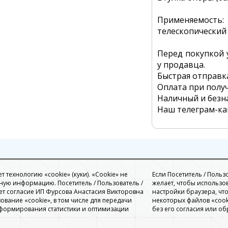
Применяемость:
телескопический
Перед покупкой 
у продавца.
Быстрая отправк
Оплата при полу
Наличный и безн
Наш телеграм-к
 технологию «cookie» (куки). «Cookie» не
Если Посетитель / Польз
ую информацию. Посетитель / Пользователь /
желает, чтобы использо
ет согласие ИП Фурсова Анастасия Викторовна
настройки браузера, чт
ование «cookie», в том числе для передачи
некоторых файлов «cook
 формирования статистики и оптимизации
без его согласия или об