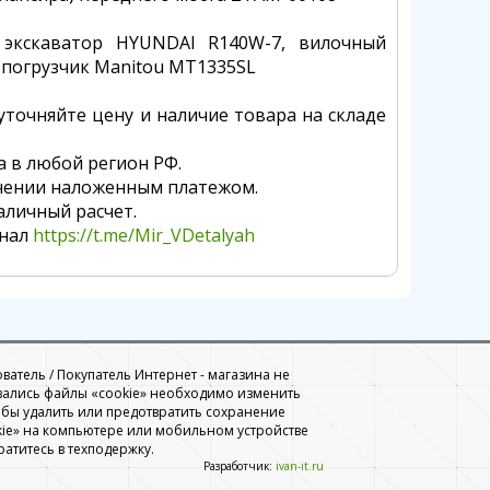
 экскаватор HYUNDAI R140W-7, вилочный
 погрузчик Manitou MT1335SL
уточняйте цену и наличие товара на складе
а в любой регион РФ.
чении наложенным платежом.
аличный расчет.
анал
https://t.me/Mir_VDetalyah
ователь / Покупатель Интернет - магазина не
вались файлы «cookie» необходимо изменить
обы удалить или предотвратить сохранение
ie» на компьютере или мобильном устройстве
ратитесь в техподержку.
Разработчик:
ivan-it.ru