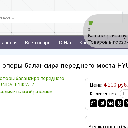
0
Ваша корзина пу
Товаров в корзи
Главная
Все товары
О Нас
Контакты
Корзин
а опоры балансира переднего моста HY
4 200 руб.
Цена:
величить изображение
Количество:
Втулка опоры (б