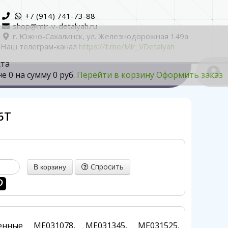
+7 (914) 741-73-88
shop@mir-v-detalyah.ru
г. Южно-Сахалинск, ул. Железнодорожная 149а
Наш телеграм-канал
https://t.me/Mir_VDetalyah
ста
не
0
на сумму
0 руб.
Перейти в корзину
Оформить заказ
а
6T
Спросить
нные ME031078, ME031345, ME031525,