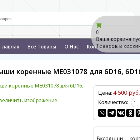
0
Ваша корзина пу
Товаров в корзи
Главная
Все товары
О Нас
Контакты
Корзин
ыши коренные ME031078 для 6D16, 6D1
4 500 руб.
Цена:
величить изображение
Количество:
Вкладыши коре