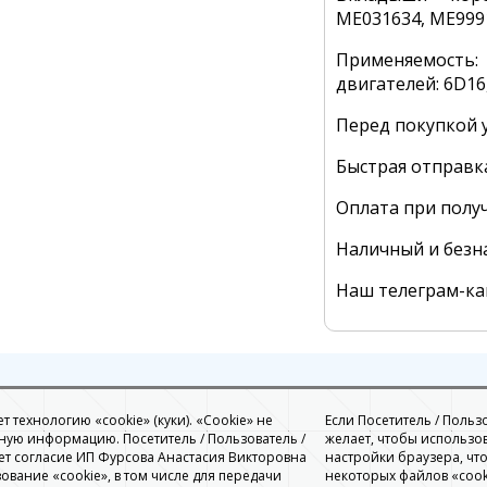
ME031634, ME999
Применяемость:
двигателей: 6D16
Перед покупкой у
Быстрая отправк
Оплата при полу
Наличный и безн
Наш телеграм-к
 технологию «cookie» (куки). «Cookie» не
Если Посетитель / Польз
ую информацию. Посетитель / Пользователь /
желает, чтобы использо
ет согласие ИП Фурсова Анастасия Викторовна
настройки браузера, чт
ование «cookie», в том числе для передачи
некоторых файлов «cook