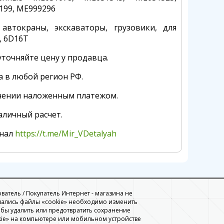
199, ME999296
 автокраны, экскаваторы, грузовики, для
, 6D16T
точняйте цену у продавца.
а в любой регион РФ.
чении наложенным платежом.
аличный расчет.
анал
https://t.me/Mir_VDetalyah
ователь / Покупатель Интернет - магазина не
вались файлы «cookie» необходимо изменить
обы удалить или предотвратить сохранение
ie» на компьютере или мобильном устройстве