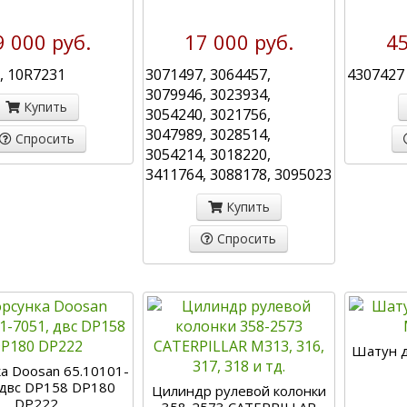
9 000 руб.
17 000 руб.
45
, 10R7231
3071497, 3064457,
4307427
3079946, 3023934,
Купить
3054240, 3021756,
3047989, 3028514,
Спросить
3054214, 3018220,
3411764, 3088178, 3095023
Купить
Спросить
Шатун д
а Doosan 65.10101-
 двс DP158 DP180
Цилиндр рулевой колонки
DP222