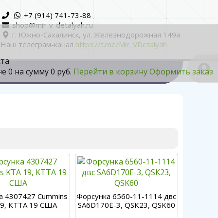
+7 (914) 741-73-88
shop@mir-v-detalyah.ru
г. Южно-Сахалинск, ул. Железнодорожная 149а
Наш телеграм-канал
https://t.me/Mir_VDetalyah
ста
не
0
на сумму
0 руб.
Перейти в корзину
Оформить заказ
а
а 4307427 Cummins
Форсунка 6560-11-1114 двс
9, KTTA 19 США
SA6D170E-3, QSK23, QSK60