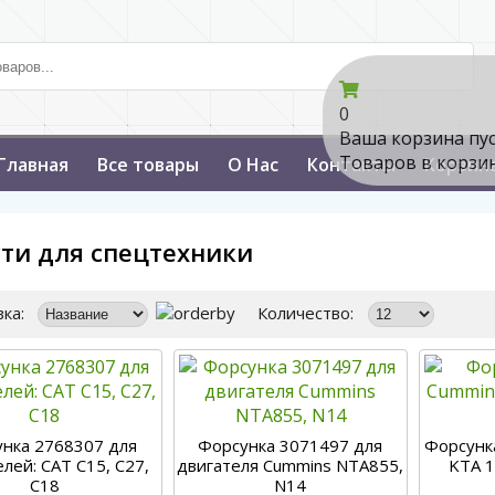
0
Ваша корзина пу
Товаров в корзи
Главная
Все товары
О Нас
Контакты
Корзин
сти для спецтехники
ка:
Количество:
нка 2768307 для
Форсунка 3071497 для
Форсунк
лей: CAT С15, C27,
двигателя Cummins NTA855,
KTA 1
C18
N14