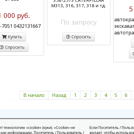
358-2573 CATERPILLAR
M313, 316, 317, 318 и тд.
5
1 000 руб.
автокра
По запросу
-7051 0432131667
экскава
автотра
Купить
Спросить
Спросить
В начало
Назад
1
2
3
4
5
6
 технологию «cookie» (куки). «Cookie» не
Если Посетитель / Польз
ую информацию. Посетитель / Пользователь /
желает, чтобы использо