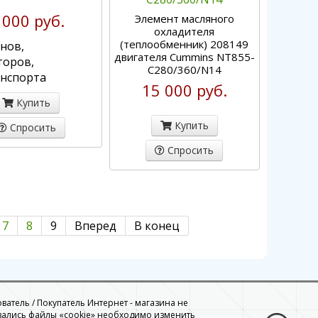
 000 руб.
Элемент масляного
охладителя
(теплообменник) 208149
нов,
двигателя Cummins NT855-
торов,
C280/360/N14
нспорта
15 000 руб.
Купить
Купить
Спросить
Спросить
7
8
9
Вперед
В конец
ователь / Покупатель Интернет - магазина не
вались файлы «cookie» необходимо изменить