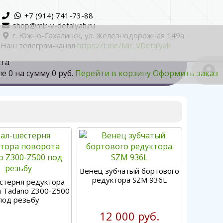
+7 (914) 741-73-88
shop@mir-v-detalyah.ru
г. Южно-Сахалинск, ул. Железнодорожная 149а
Наш телеграм-канал
https://t.me/Mir_VDetalyah
ста
не
0
на сумму
0 руб.
Перейти в корзину
Оформить заказ
а
Венец зубчатый бортового
редуктора SZM 936L
стерня редуктора
а Tadano Z300-Z500
под резьбу
12 000 руб.