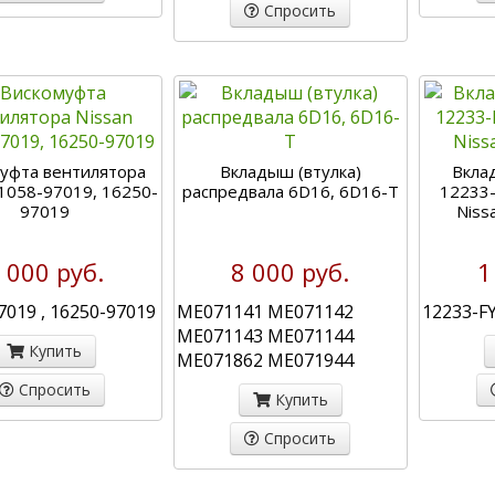
Спросить
уфта вентилятора
Вкладыш (втулка)
Вкла
21058-97019, 16250-
распредвала 6D16, 6D16-T
12233-
97019
Niss
 000 руб.
8 000 руб.
1
7019 , 16250-97019
ME071141 ME071142
12233-F
ME071143 ME071144
Купить
ME071862 ME071944
Спросить
Купить
Спросить