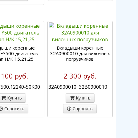
дыши коренные
Вкладыши коренные
FY500 двигатель
32A0900010 для вилочных
an H/K 15,21,25
погрузчиков
 100 руб.
2 300 руб.
Y500,12249-50K00
32A0900010, 32B0900010
Купить
Купить
Спросить
Спросить