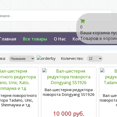
0
Ваша корзина пу
Товаров в корзи
Главная
Все товары
О Нас
Контакты
Корзин
ка:
Количество:
Вал-шестерня редуктора
поворота Dongyang SS1926
терня поворотного
Вал-ше
ора Tadano, Unic,
поворот
 Shinmaywa и тд.
10 000 руб.