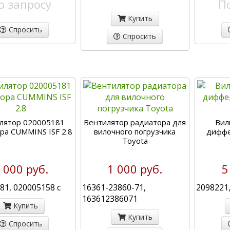
о запросу
П
Купить
Спросить
Спросить
лятор 020005181
Вентилятор радиатора для
Вил
ра CUMMINS ISF 2.8
вилочного погрузчика
диффе
Toyota
 000 руб.
1 000 руб.
5
81, 020005158 с
16361-23860-71,
2098221
163612386071
Купить
Купить
Спросить