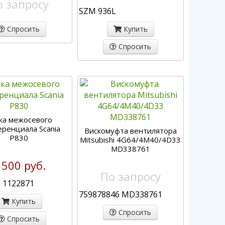
о запросу
SZM 936L
Спросить
Купить
Спросить
ка межосевого
ренциала Scania
Вискомуфта вентилятора
P830
Mitsubishi 4G64/4M40/4D33
MD338761
 500 руб.
По запросу
, 1122871
759878846 MD338761
Купить
Спросить
Спросить